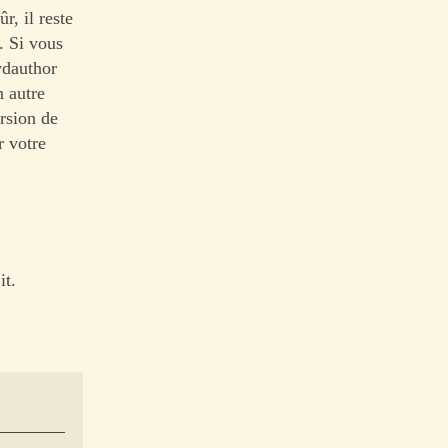
r, il reste
. Si vous
vdauthor
 autre
ersion de
r votre
it.