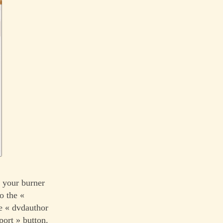
n your burner
o the «
e « dvdauthor
ort » button.