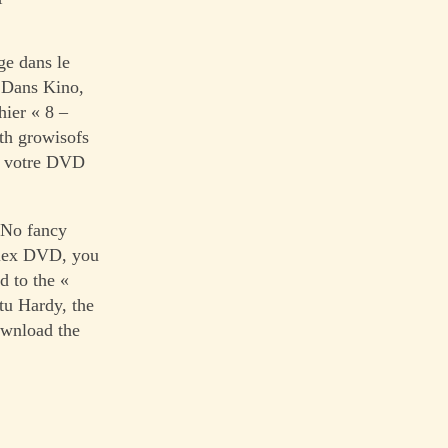
ge dans le
. Dans Kino,
hier « 8 –
th growisofs
à, votre DVD
 No fancy
plex DVD, you
d to the «
tu Hardy, the
ownload the