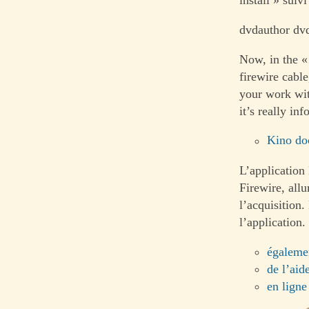
dvdauthor dv
Now, in the «
firewire cable
your work wit
it’s really i
Kino do
L’application
Firewire, all
l’acquisition.
l’application.
égaleme
de l’aid
en ligne