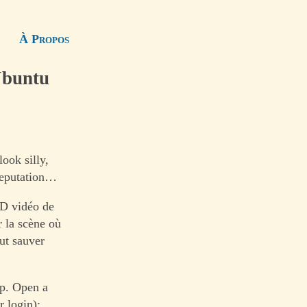
À Propos
Ubuntu
ook silly,
 reputation…
D vidéo de
r la scène où
ut sauver
up. Open a
 login):