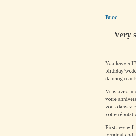
Blog
Very 
You have a I
birthday/wedd
dancing madly
Vous avez un
votre anniver
vous dansez c
votre réputa
First, we wil
terminal and