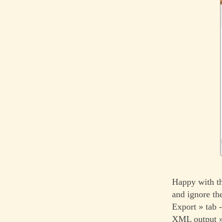
Happy with th
and ignore th
Export » tab 
XML output »,