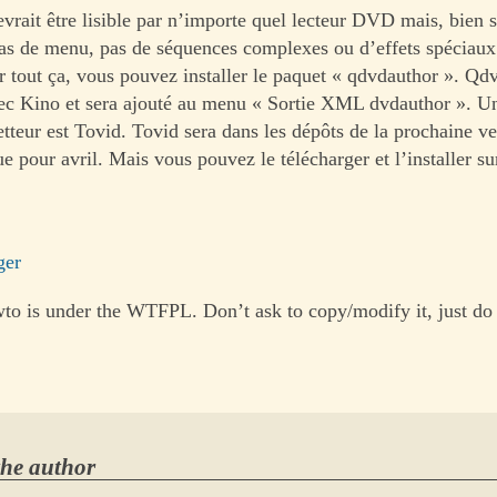
rait être lisible par n’importe quel lecteur DVD mais, bien sû
Pas de menu, pas de séquences complexes ou d’effets spéciaux
er tout ça, vous pouvez installer le paquet « qdvdauthor ». Qd
vec Kino et sera ajouté au menu « Sortie XML dvdauthor ». Un
etteur est Tovid. Tovid sera dans les dépôts de la prochaine v
 pour avril. Mais vous pouvez le télécharger et l’installer su
ger
to is under the WTFPL. Don’t ask to copy/modify it, just do 
the author