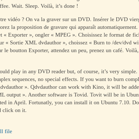
ee. Wait. Sleep. Voilà, it’s done !
tre vidéo ? On va la graver sur un DVD. Insérer le DVD vier
norez la proposition de gravure qui apparaît automatiquement
let « Exporter », ongler « MPEG ». Choisissez le format de fic
r « Sortie XML dvdauthor », choissez « Burn to /dev/dvd wi
r le boutton Exporter, attendez un peu, prenez un café. Voil
ld play in any DVD reader but, of course, it’s very simple.
lex sequences, no special effects. If you want to burn com
 qdvdauthor ». Qdvdauthor can work with Kino, it will be adde
 output ». Another software is Tovid. Tovit will be in Ubun
ted in April. Fortunatly, you can install it on Ubuntu 7.10. D
d click on it.
ll file