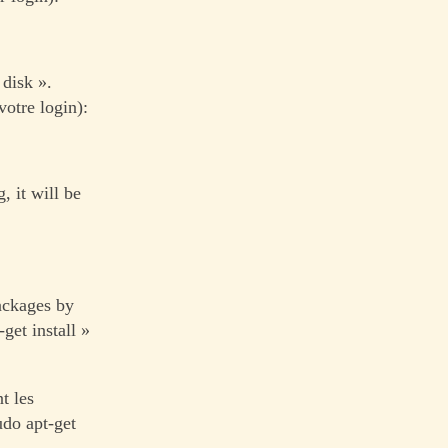
disk ».
otre login):
, it will be
packages by
get install »
t les
udo apt-get