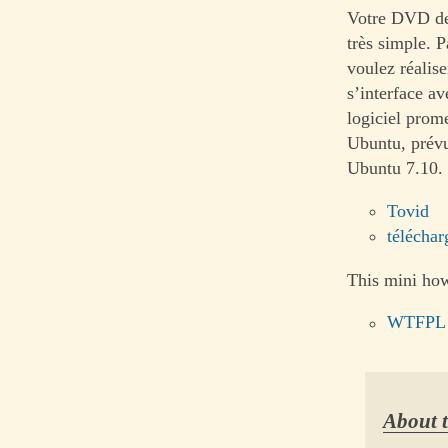
Votre DVD dev
très simple. 
voulez réalis
s’interface a
logiciel prom
Ubuntu, prévue
Ubuntu 7.10.
Tovid
téléchar
This mini how
WTFPL
About 