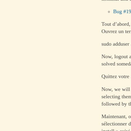
Bug #1
Tout d’abord,
Ouvrez un ter
sudo adduser
Now, logout an
solved somed
Quittez votre 
Now, we will 
selecting the
followed by th
Maintenant, o
sélectionner 
install » suiv