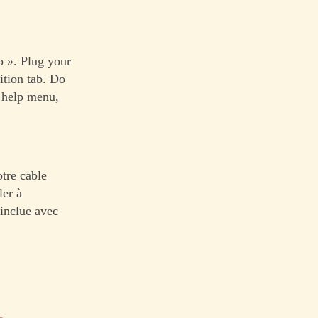
 ». Plug your
ition tab. Do
e help menu,
tre cable
ler à
 inclue avec