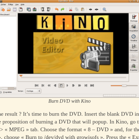
Burn DVD with Kino
e result ? It’s time to burn the DVD. Insert the blank DVD i
e proposition of burning a DVD that will popup. In Kino, go t
-> « MPEG » tab. Choose the format « 8 – DVD » and, for th
 choose « Burn to /dev/dvd with growisofs ». Press the « Exp