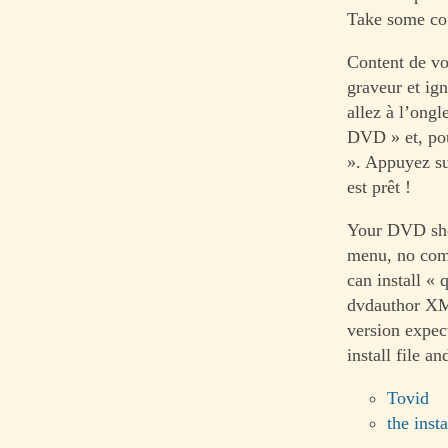
Take some coff
Content de vo
graveur et ig
allez à l’ong
DVD » et, pou
». Appuyez su
est prêt !
Your DVD shou
menu, no comp
can install «
dvdauthor XML
version expec
install file an
Tovid
the insta