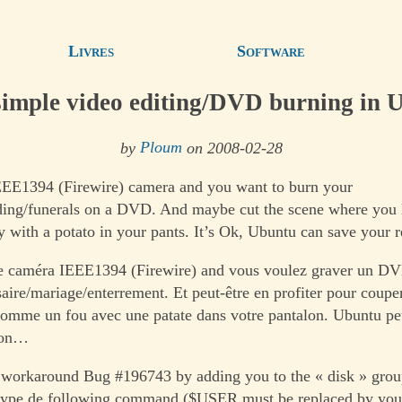
Livres
Software
simple video editing/DVD burning in 
by
Ploum
on 2008-02-28
EEE1394 (Firewire) camera and you want to burn your
ing/funerals on a DVD. And maybe cut the scene where you l
 with a potato in your pants. It’s Ok, Ubuntu can save your
e caméra IEEE1394 (Firewire) and vous voulez graver un DV
saire/mariage/enterrement. Et peut-être en profiter pour coupe
omme un fou avec une patate dans votre pantalon. Ubuntu pe
tion…
l workaround Bug #196743 by adding you to the « disk » gro
 type de following command ($USER must be replaced by your