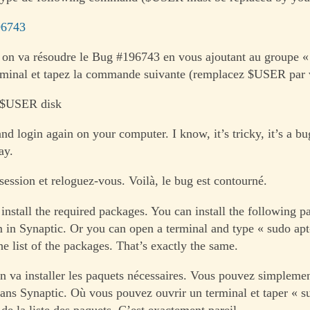
96743
 on va résoudre le Bug #196743 en vous ajoutant au groupe « 
minal et tapez la commande suivante (remplacez $USER par v
 $USER disk
d login again on your computer. I know, it’s tricky, it’s a bug
ay.
session et reloguez-vous. Voilà, le bug est contourné.
install the required packages. You can install the following 
m in Synaptic. Or you can open a terminal and type « sudo apt-
e list of the packages. That’s exactly the same.
n va installer les paquets nécessaires. Vous pouvez simplemen
dans Synaptic. Où vous pouvez ouvrir un terminal et taper « s
i de la liste des paquets. C’est exactement pareil.