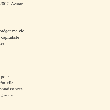
 2007. Avatar
rotéger ma vie
capitaliste
les
e pour
fut-elle
connaissances
 grande