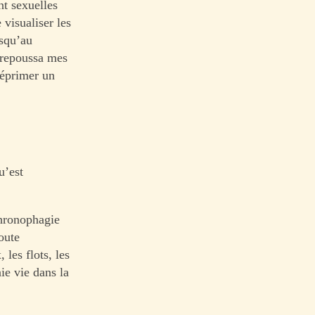
nt sexuelles
 visualiser les
usqu’au
i repoussa mes
réprimer un
u’est
chronophagie
toute
 les flots, les
ie vie dans la