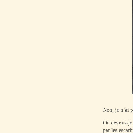
Non, je n’ai 
Où devrais-je 
par les escarb