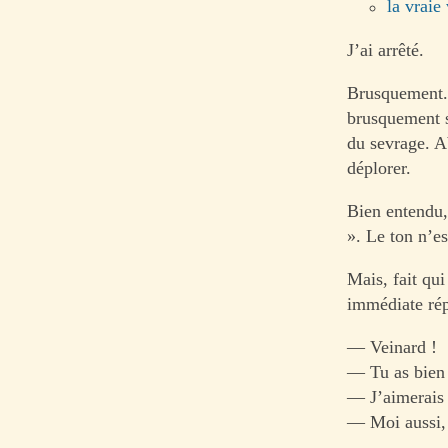
la vraie 
J’ai arrêté.
Brusquement.
brusquement s
du sevrage. A
déplorer.
Bien entendu,
». Le ton n’es
Mais, fait qu
immédiate rép
— Veinard !
— Tu as bien 
— J’aimerais
— Moi aussi, 