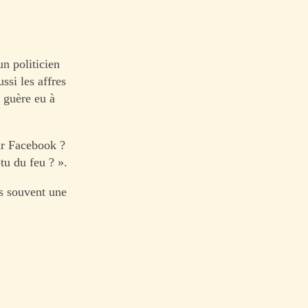
n politicien
si les affres
i guère eu à
ur Facebook ?
tu du feu ? ».
us souvent une