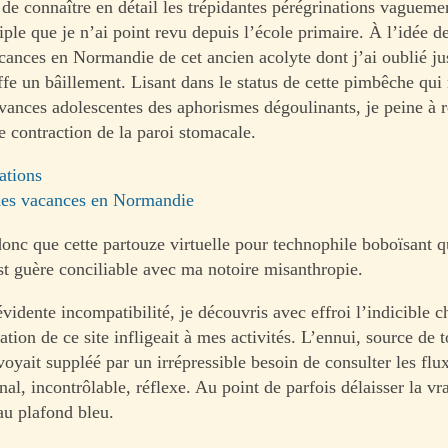
de connaître en détail les trépidantes pérégrinations vagueme
iple que je n’ai point revu depuis l’école primaire. À l’idée de
cances en Normandie de cet ancien acolyte dont j’ai oublié j
uffe un bâillement. Lisant dans le status de cette pimbêche qu
avances adolescentes des aphorismes dégoulinants, je peine à 
contraction de la paroi stomacale.
ations
des vacances en Normandie
onc que cette partouze virtuelle pour technophile boboïsant q
t guère conciliable avec ma notoire misanthropie.
vidente incompatibilité, je découvris avec effroi l’indicible 
ation de ce site infligeait à mes activités. L’ennui, source de 
 voyait suppléé par un irrépressible besoin de consulter les flux,
al, incontrôlable, réflexe. Au point de parfois délaisser la vra
au plafond bleu.