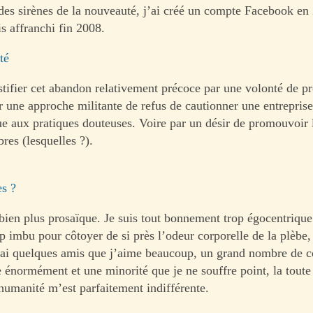
 des sirènes de la nouveauté, j’ai créé un compte Facebook en
s affranchi fin 2008.
té
ustifier cet abandon relativement précoce par une volonté de p
 une approche militante de refus de cautionner une entreprise 
e aux pratiques douteuses. Voire par un désir de promouvoir 
bres (lesquelles ?).
es ?
t bien plus prosaïque. Je suis tout bonnement trop égocentriqu
 imbu pour côtoyer de si près l’odeur corporelle de la plèbe, 
 j’ai quelques amis que j’aime beaucoup, un grand nombre de 
e énormément et une minorité que je ne souffre point, la toute
’humanité m’est parfaitement indifférente.