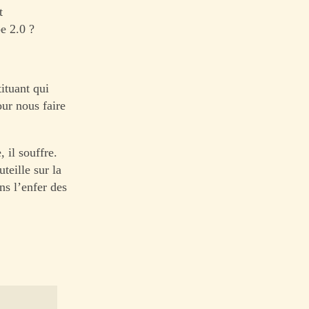
t
e 2.0 ?
ituant qui
ur nous faire
 il souffre.
teille sur la
ns l’enfer des