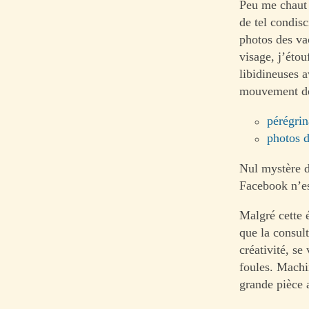
Peu me chaut 
de tel condisc
photos des va
visage, j’éto
libidineuses 
mouvement de 
pérégrin
photos 
Nul mystère d
Facebook n’es
Malgré cette é
que la consult
créativité, se
foules. Machin
grande pièce 