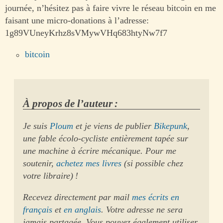
journée, n’hésitez pas à faire vivre le réseau bitcoin en me
faisant une micro-donations à l’adresse:
1g89VUneyKrhz8sVMywVHq683htyNw7f7
bitcoin
À propos de l’auteur :
Je suis
Ploum
et je viens de publier
Bikepunk
,
une fable écolo-cycliste entièrement tapée sur
une machine à écrire mécanique. Pour me
soutenir,
achetez mes livres
(si possible chez
votre libraire) !
Recevez directement par mail
mes écrits en
français
et
en anglais
. Votre adresse ne sera
jamais partagée. Vous pouvez également utiliser