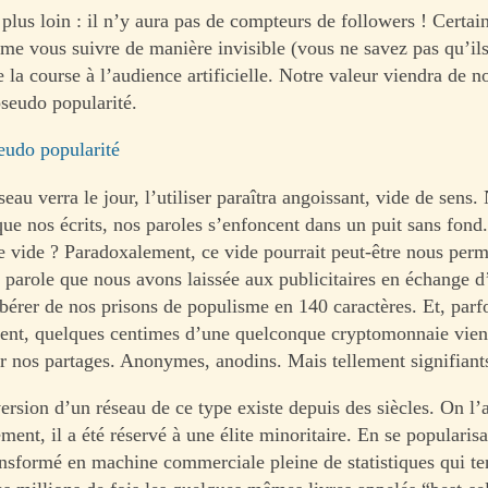
plus loin : il n’y aura pas de compteurs de followers ! Certai
me vous suivre de manière invisible (vous ne savez pas qu’il
e la course à l’audience artificielle. Notre valeur viendra de n
pseudo popularité.
eudo popularité
eau verra le jour, l’utiliser paraîtra angoissant, vide de sens
ue nos écrits, nos paroles s’enfoncent dans un puit sans fond.
le vide ? Paradoxalement, ce vide pourrait peut-être nous perm
a parole que nous avons laissée aux publicitaires en échange 
ibérer de nos prisons de populisme en 140 caractères. Et, parfo
ent, quelques centimes d’une quelconque cryptomonnaie vien
r nos partages. Anonymes, anodins. Mais tellement signifiant
ersion d’un réseau de ce type existe depuis des siècles. On l’a
lement, il a été réservé à une élite minoritaire. En se popularisan
nsformé en machine commerciale pleine de statistiques qui te