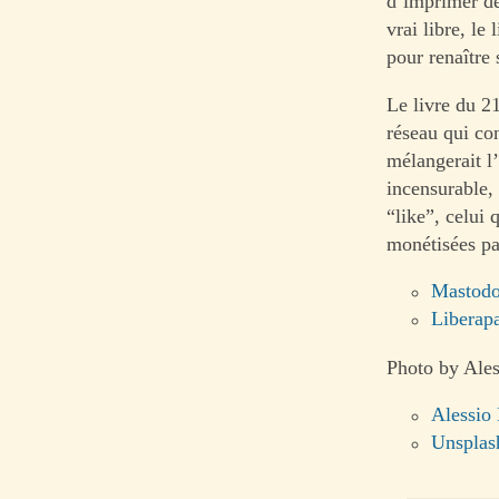
d’imprimer de
vrai libre, le
pour renaître 
Le livre du 21
réseau qui con
mélangerait l’
incensurable, 
“like”, celui
monétisées par
Mastod
Liberap
Photo by Ales
Alessio
Unsplas