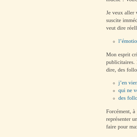
Je veux aller
suscite imméd
veut dire réel
l’émotio
Mon esprit cri
publicitaires.
dire, des foll
j’en vie
qui ne v
des foll
Forcément, à 
représenter un
faire pour max