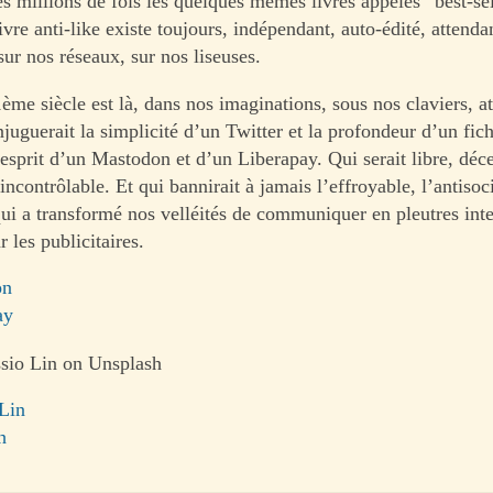
s millions de fois les quelques mêmes livres appelés “best-sel
 livre anti-like existe toujours, indépendant, auto-édité, attend
sur nos réseaux, sur nos liseuses.
ème siècle est là, dans nos imaginations, sous nos claviers, a
juguerait la simplicité d’un Twitter et la profondeur d’un fic
esprit d’un Mastodon et d’un Liberapay. Qui serait libre, déce
incontrôlable. Et qui bannirait à jamais l’effroyable, l’antisoc
 qui a transformé nos velléités de communiquer en pleutres int
 les publicitaires.
on
ay
sio Lin on Unsplash
 Lin
h