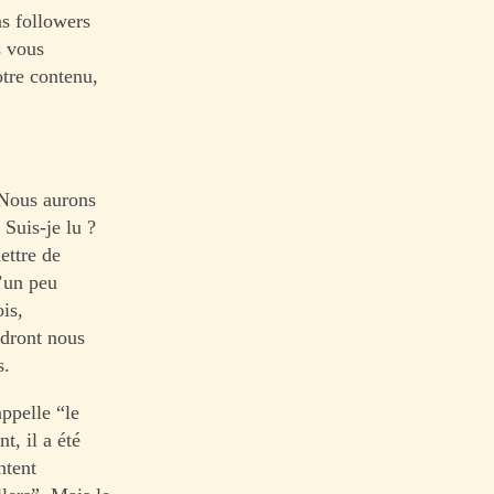
ns followers
s vous
otre contenu,
. Nous aurons
 Suis-je lu ?
ettre de
d’un peu
is,
dront nous
s.
ppelle “le
t, il a été
ntent