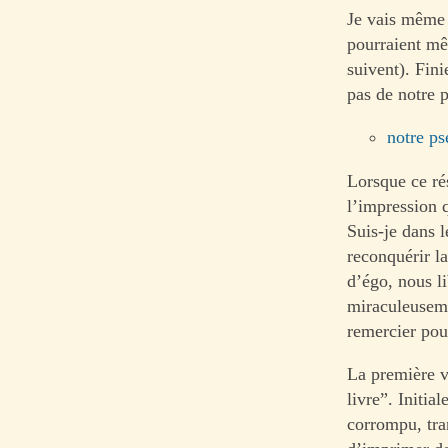
Je vais même 
pourraient mê
suivent). Fini
pas de notre 
notre ps
Lorsque ce rés
l’impression q
Suis-je dans 
reconquérir l
d’égo, nous l
miraculeusem
remercier pou
La première v
livre”. Initia
corrompu, tra