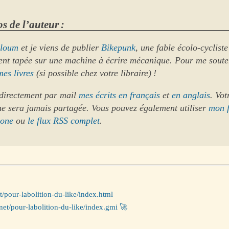
s de l’auteur :
loum
et je viens de publier
Bikepunk
, une fable écolo-cycliste
ent tapée sur une machine à écrire mécanique. Pour me soute
mes livres
(si possible chez votre libraire) !
directement par mail
mes écrits en français
et
en anglais
. Vot
ne sera jamais partagée. Vous pouvez également utiliser
mon 
hone
ou
le flux RSS complet
.
t/pour-labolition-du-like/index.html
net/pour-labolition-du-like/index.gmi