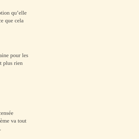
tion qu’elle
ce que cela
aine pour les
t plus rien
censée
tème va tout
.