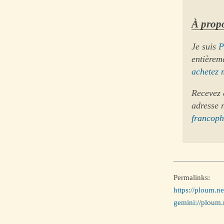
À propo
Je suis
P
entièrem
achetez 
Recevez 
adresse 
francop
Permalinks:
https://ploum.ne
gemini://ploum.