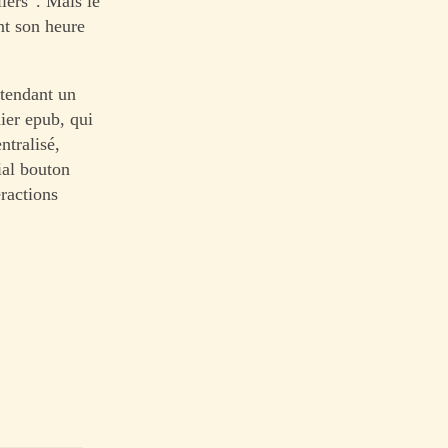
lers”. Mais le
ant son heure
ttendant un
hier epub, qui
ntralisé,
ial bouton
eractions