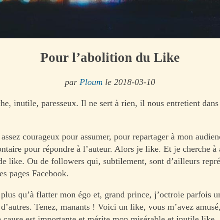
Pour l’abolition du Like
par
Ploum
le 2018-03-10
che, inutile, paresseux. Il ne sert à rien, il nous entretient dans
s assez courageux pour assumer, pour repartager à mon audienc
ntaire pour répondre à l’auteur. Alors je like. Et je cherche 
 like. Ou de followers qui, subtilement, sont d’ailleurs repré
 les pages Facebook.
plus qu’à flatter mon égo et, grand prince, j’octroie parfois 
d’autres. Tenez, manants ! Voici un like, vous m’avez amusé
 cause est importante et mérite mon misérable et inutile like.