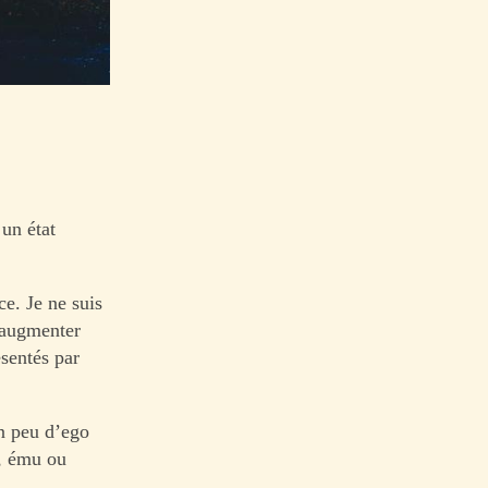
 un état
e. Je ne suis
à augmenter
sentés par
un peu d’ego
, ému ou