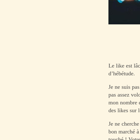
Le like est lâ
d’hébétude.
Je ne suis pa
pas assez volo
mon nombre de
des likes sur
Je ne cherche 
bon marché à 
touché ! Votre