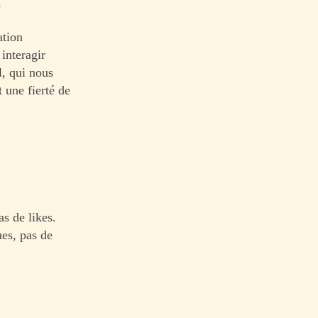
e
ation
interagir
l, qui nous
t une fierté de
as de likes.
ues, pas de