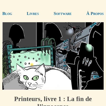
Blog
Livres
Software
À Propos
Printeurs, livre 1 : La fin de