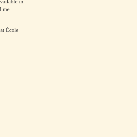
vailable in
nd me
 at École