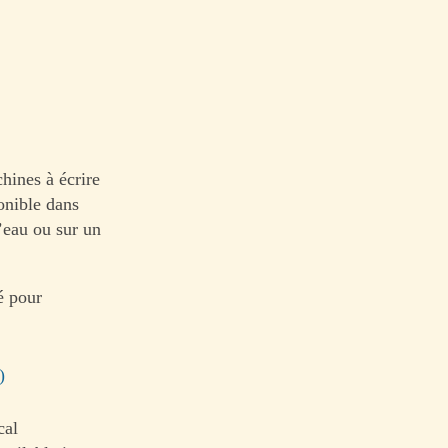
chines à écrire
onible dans
l’eau ou sur un
é pour
)
cal