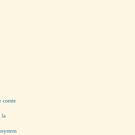
e comte
 la
cosystem