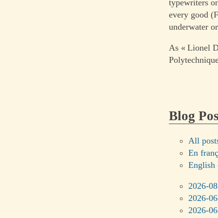
typewriters o
every good (F
underwater or
As « Lionel D
Polytechniqu
Blog Pos
All post
En fran
English 
2026-08
2026-06
2026-06