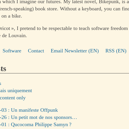
n which I imagine our futures. My latest novel, Bikepunk, is a
rench-speaking) book store. Without a keyboard, you can fi
 on a bike.
ricot », I pretend to be respectable to teach software freedom
e de Louvain.
Software
Contact
Email Newsletter (EN)
RSS (EN)
ts
s
çais uniquement
content only
-03 : Un manifeste Offpunk
-26 : Un petit mot de nos sponsors…
-01 : Qucocoma Philippe Samyn ?