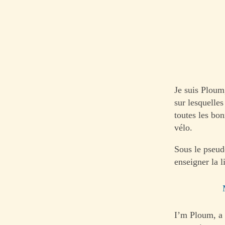
Je suis Ploum,
sur lesquelle
toutes les bon
vélo.
Sous le pseud
enseigner la l
I’m Ploum, a 